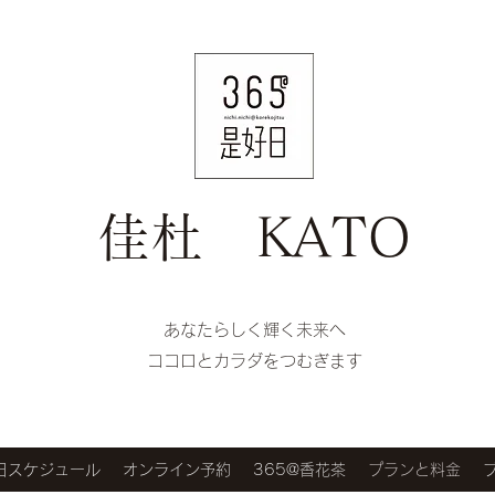
佳杜 KATO
​​あなたらしく輝く未来へ
ココロとカラダをつむぎます
好日スケジュール
オンライン予約
365@香花茶
プランと料金