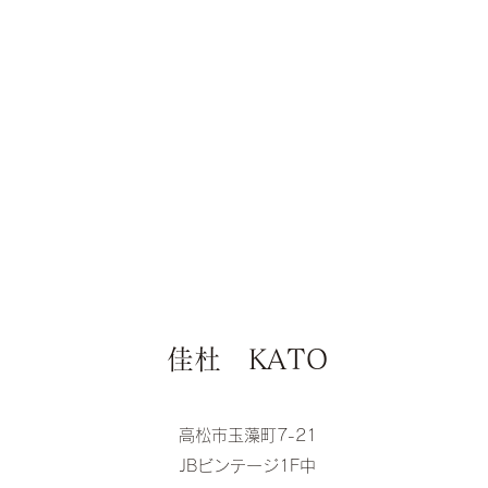
佳杜 KATO
高松市玉藻町7-21
JBビンテージ1F​中