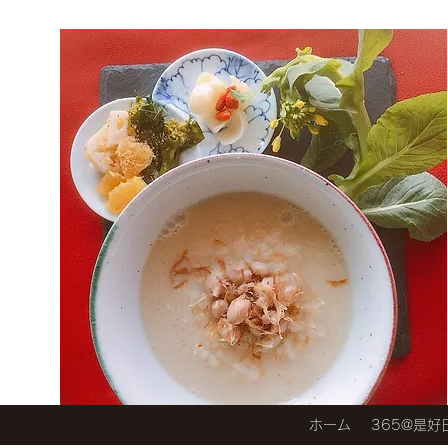
ホーム
365@是