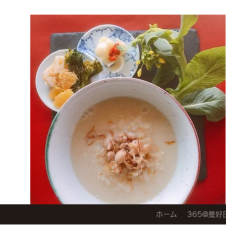
ホーム
365@是