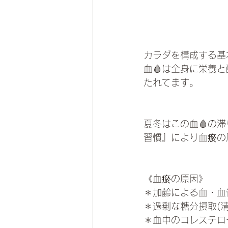
カラダを構成する基
血🩸は全身に栄養
たれてます。
夏冬はこの血🩸の
習慣』により血瘀の
《血瘀の原因》
＊加齢による血・血
＊過剰な糖分摂取(
＊血中のコレステロ