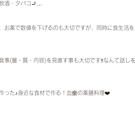
飲酒・タバコ🚬…
、お薬で数値を下げるのも大切ですが、同時に食生活を
食事(量・質・内容)を見直す事も大切です‼️なんて話し
作った♪身近な食材で作る！血瘀の薬膳料理❤️