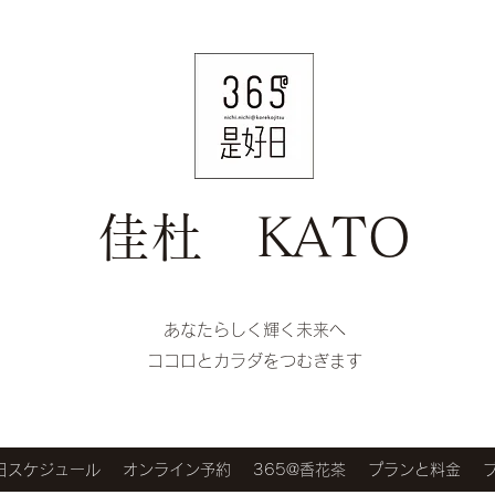
佳杜 KATO
​​あなたらしく輝く未来へ
ココロとカラダをつむぎます
好日スケジュール
オンライン予約
365@香花茶
プランと料金