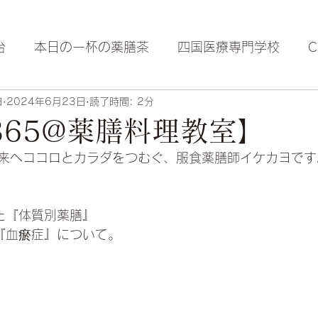
台
本日の一杯の薬膳茶
四国医療専門学校
ヨ
2024年6月23日
読了時間: 2分
365@薬膳料理教室】
来へココロとカラダをつむぐ、服食薬膳師イケカヨです
た『体質別薬膳』
『血瘀症』について。