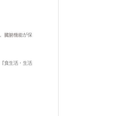
か、臓腑機能が保
く『食生活・生活