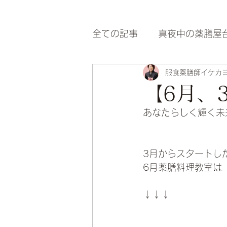
全ての記事
真夜中の薬膳屋
服食薬膳師イケカ
365＠是好日
【6月、
あなたらしく輝く未
3月からスタートし
6月薬膳料理教室は
↓↓↓