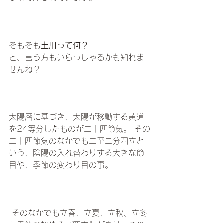
そもそも
土用って何？
と、言う方もいらっしゃるかも知れま
せんね？ 
太陽暦に基づき、太陽が移動する黄道
を24等分したものが二十四節気。 その
二十四節気のなかでも二至二分四立と
いう、陰陽の入れ替わりする大きな節
目や、季節の変わり目の事。　　
 そのなかでも立春、立夏、立秋、立冬