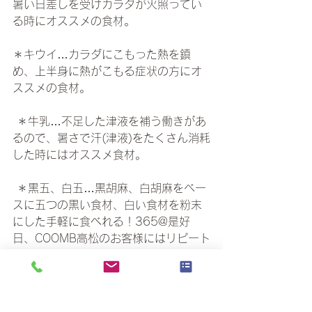
暑い日差しを受けカラダが火照ってい
る時にオススメの食材。　　
＊キウイ…カラダにこもった熱を鎮
め、上半身に熱がこもる症状の方にオ
ススメの食材。
 ＊牛乳…不足した津液を補う働きがあ
るので、暑さで汗(津液)をたくさん消耗
した時にはオススメ食材。 
 ＊黒五、白五…黒胡麻、白胡麻をベー
スに五つの黒い食材、白い食材を粉末
にした手軽に食べれる！365@是好
日、COOMB高松のお客様にはリピート
率No.1商品💕　