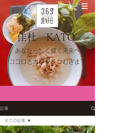
佳杜 KATO
​​あなたらしく輝く未来へ
ココロとカラダをつむぎます
記事
全ての記事