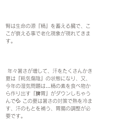
腎は生命の源『精』を蓄える臓で、こ
こが衰える事で老化現象が現れてきま
す。　
 年々暑さが増して、汗をたくさんかき
夏は『耗気傷陰』の状態になり、又、
今年の湿気問題は…精の素を食べ物か
ら作り出す『脾胃』がダウンしちゃう
んで💦 この夏は暑さの対策で熱を冷ま
す、汗のもとを補う、胃腸の調整が必
要です。　