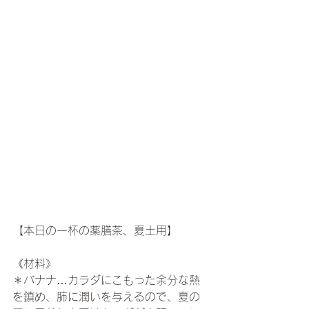
【本日の一杯の薬膳茶、夏土用】
《材料》  
＊バナナ…カラダにこもった余分な熱
を鎮め、肺に潤いを与えるので、夏の