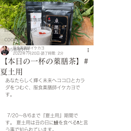
全ての記事
真夜中の薬膳屋台
本日の一杯の薬膳茶
四国医療専門学校
COOMB高松
服食薬膳師イケカヨ
365＠是好日
2022年7月20日
読了時間: 2分
【本日の一杯の薬膳茶】#
夏土用
あなたらしく輝く未来へココロとカラ
ダをつむぐ、服食薬膳師イケカヨで
す。
 7/20〜8/6まで『夏土用』期間で
す。 夏土用は丑の日に鰻を食べる❗️と言
う事で知られています。　