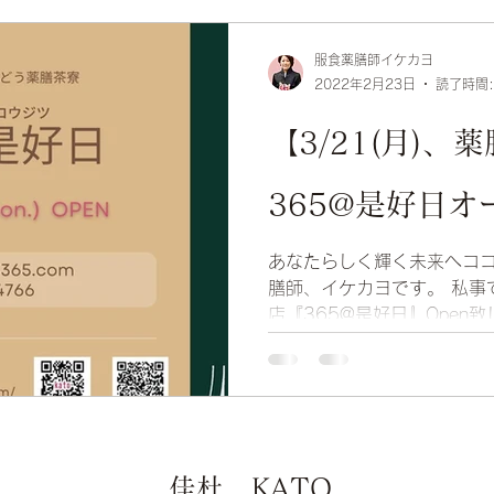
服食薬膳師イケカヨ
2022年2月23日
読了時間:
【3/21(月)、
365@是好日オ
あなたらしく輝く未来へコ
膳師、イケカヨです。 私事で
店『365@是好日』Open致
ったコロナちゃん…💦まだま
激変し、服食薬膳師イケカ
が...
佳杜 KATO