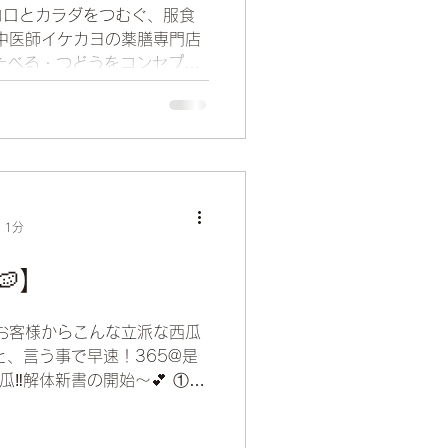
コロとカラダをつむぐ、服食
中医師イケカヨの薬膳専門店
・たべる・つどうをコンセプト
段なかなか聴けない情報をお
ました。...
 1分
】
、お客様からこんな立派な西瓜
 と、言う事で早速！365@是
瓜‼️解体新書の開始〜💕 ①西
 ↓ ②実を一口大にカットし、
..