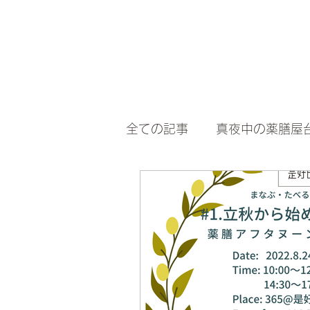
全ての記事
真夜中の薬膳屋
365＠是好日