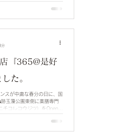
3分
門店『365@是好
ました。
バランスが中庸な春分の日に、国
跡玉藻公園東側に薬膳専門
ニチコレコウジツ）をOpen致
教室からスタートし、今後は
飲食提供も予定していま