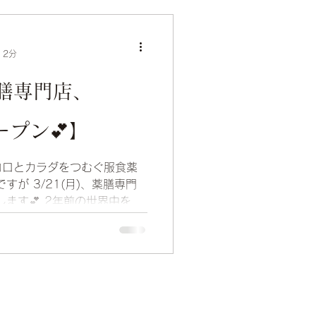
 2分
薬膳専門店、
ープン💕】
コロとカラダをつむぐ服食薬
すが 3/21(月)、薬膳専門
します💕 2年前の世界中を襲
だ続いてますが💦 世の中が
ヨも考えないといけない事