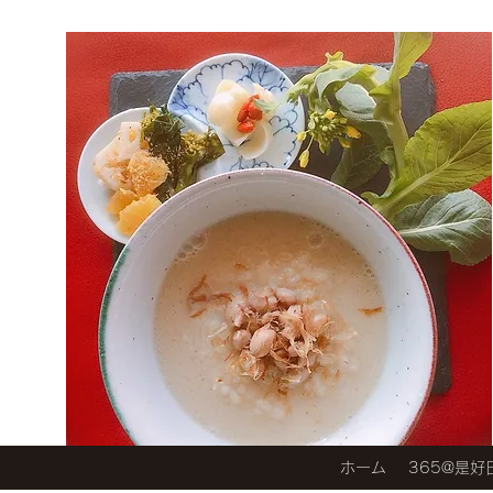
ホーム
365@是