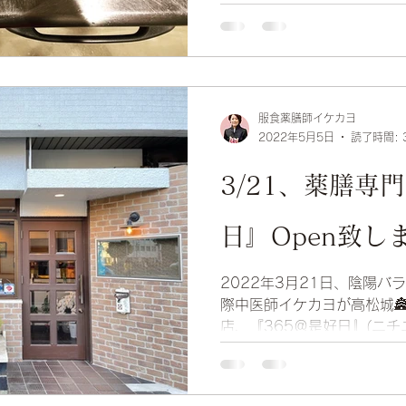
服食薬膳師イケカヨ
2022年5月5日
読了時間: 
3/21、薬膳専
日』Open致し
2022年3月21日、陰陽
際中医師イケカヨが高松城
店、『365＠是好日』(ニチ
しました✨ 薬膳講座、料理
キッチン導入予定なので、
す。...