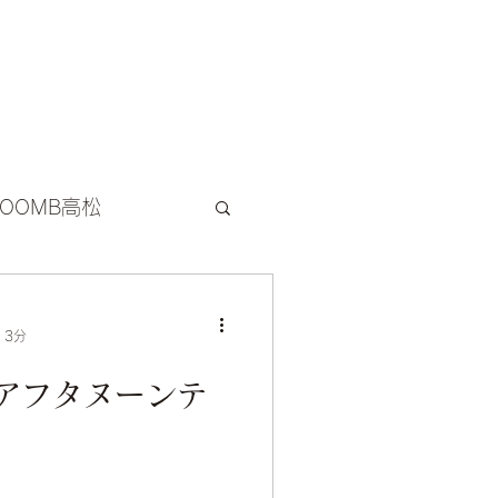
COOMB高松
 3分
アフタヌーンテ