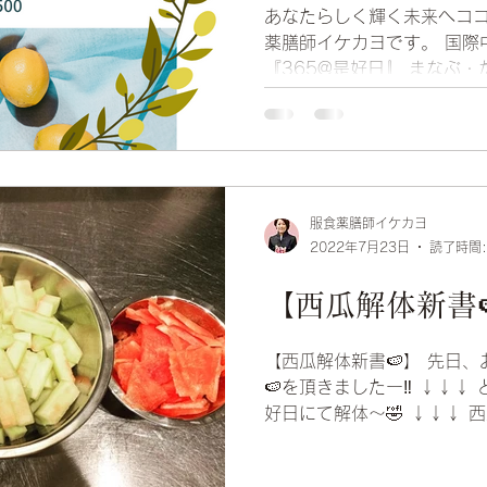
あなたらしく輝く未来へコ
薬膳師イケカヨです。 国際
『365@是好日』 まなぶ
にしていて専門家による普
届けするシリーズをスタートし
服食薬膳師イケカヨ
2022年7月23日
読了時間:
【西瓜解体新書
【西瓜解体新書🍉】 先日
🍉を頂きましたー‼️ ↓↓↓
好日にて解体〜🤣 ↓↓↓ 西
瓜グラニテ3種類試作。 ↓
今日の食後デザート。 ↓ ↓.