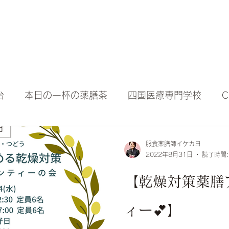
台
本日の一杯の薬膳茶
四国医療専門学校
服食薬膳師イケカヨ
2022年8月31日
読了時間:
【乾燥対策薬膳
ィー💕】