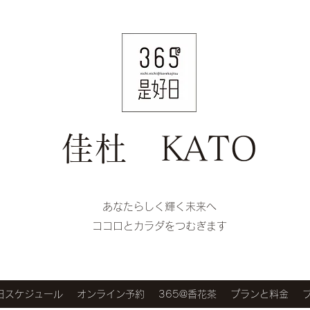
佳杜 KATO
​​あなたらしく輝く未来へ
ココロとカラダをつむぎます
好日スケジュール
オンライン予約
365@香花茶
プランと料金